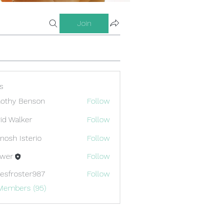
Join
s
othy Benson
Follow
id Walker
Follow
nosh Isterio
Follow
ewer
Follow
esfroster987
Follow
oster987
 Members (95)