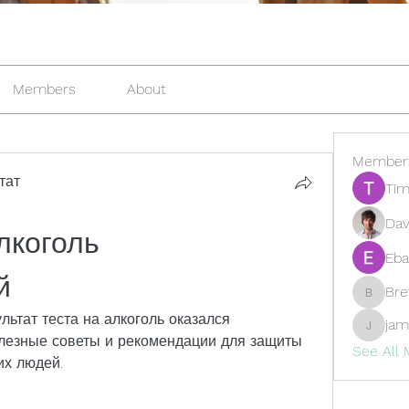
Members
About
Member
тат
Tim
Dav
лкоголь 
Eba
й
Br
Brewer
ультат теста на алкоголь оказался 
jam
jamesfr
лезные советы и рекомендации для защиты 
See All
их людей.