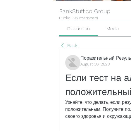
RankStuff.co Group
Public
·
95 members
Discussion
Media
Back
Поразительный Резуль
August 30, 2023
Если тест на а
положительны
Узнайте, что делать, если рез
положительным. Получите по
своего здоровья и окружающ