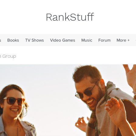
RankStuff
s
Books
TV Shows
Video Games
Music
Forum
More +
o Group