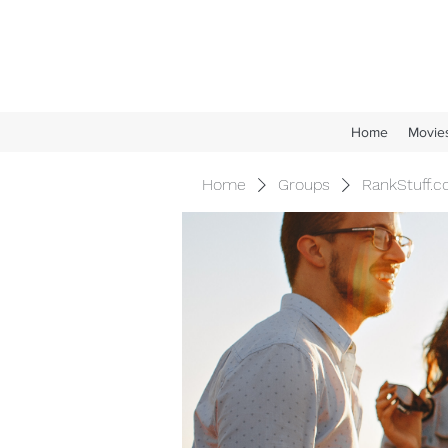
Home
Movie
Home
Groups
RankStuff.c