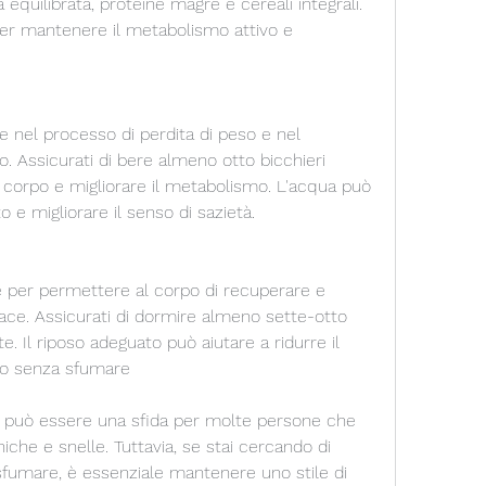
equilibrata, proteine magre e cereali integrali. 
per mantenere il metabolismo attivo e 
e nel processo di perdita di peso e nel 
 Assicurati di bere almeno otto bicchieri 
l corpo e migliorare il metabolismo. L'acqua può 
o e migliorare il senso di sazietà.
e per permettere al corpo di recuperare e 
cace. Assicurati di dormire almeno sette-otto 
e. Il riposo adeguato può aiutare a ridurre il 
io senza sfumare
o può essere una sfida per molte persone che 
che e snelle. Tuttavia, se stai cercando di 
fumare, è essenziale mantenere uno stile di 