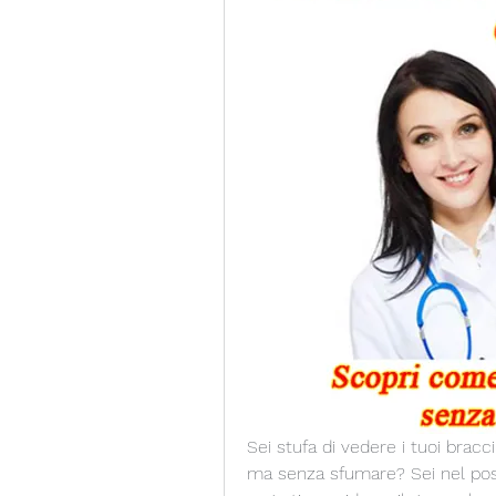
Sei stufa di vedere i tuoi bracci
ma senza sfumare? Sei nel posto