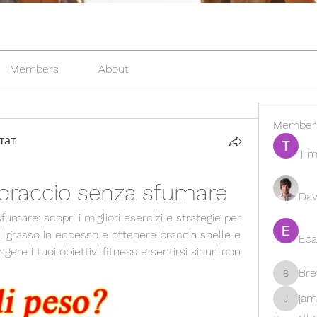
Members
About
Member
тат
Tim
 braccio senza sfumare
Dav
mare: scopri i migliori esercizi e strategie per 
 il grasso in eccesso e ottenere braccia snelle e 
Eba
ngere i tuoi obiettivi fitness e sentirsi sicuri con 
Br
Brewer
jam
jamesfr