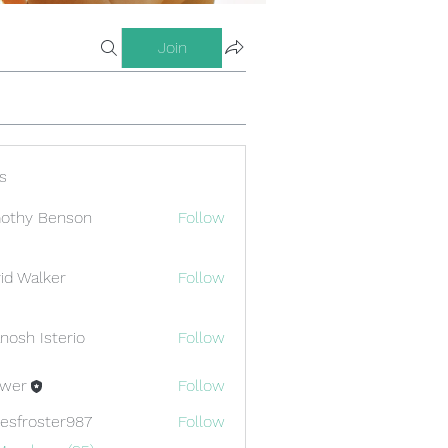
Join
s
othy Benson
Follow
id Walker
Follow
nosh Isterio
Follow
ewer
Follow
esfroster987
Follow
oster987