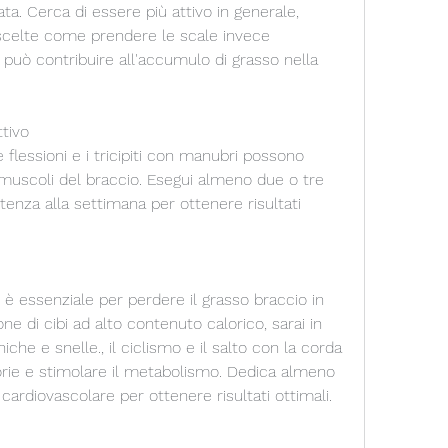
ata. Cerca di essere più attivo in generale, 
scelte come prendere le scale invece 
uò contribuire all'accumulo di grasso nella 
ttivo
e flessioni e i tricipiti con manubri possono 
i muscoli del braccio. Esegui almeno due o tre 
tenza alla settimana per ottenere risultati 
 è essenziale per perdere il grasso braccio in 
ne di cibi ad alto contenuto calorico, sarai in 
che e snelle., il ciclismo e il salto con la corda 
orie e stimolare il metabolismo. Dedica almeno 
 cardiovascolare per ottenere risultati ottimali.