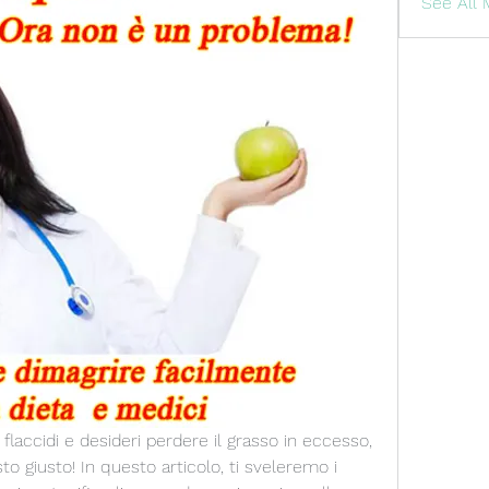
See All
 flaccidi e desideri perdere il grasso in eccesso, 
 giusto! In questo articolo, ti sveleremo i 