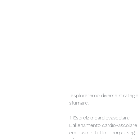
 esploreremo diverse strategie efficaci per perdere grasso braccio senza 
sfumare.
1. Esercizio cardiovascolare
L'allenamento cardiovascolare è
eccesso in tutto il corpo, segu