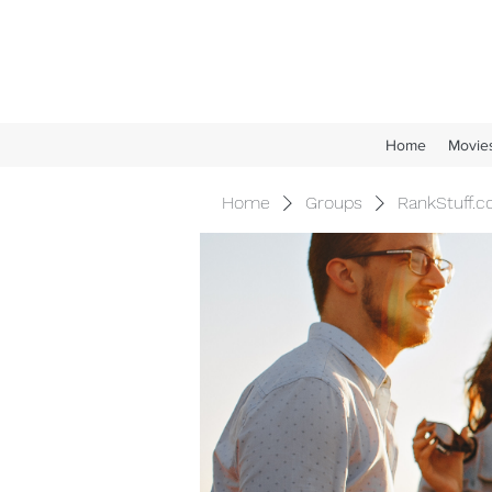
Home
Movie
Home
Groups
RankStuff.c