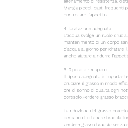
allenamento di resistenza, dieta 
Mangia piccoli pasti frequenti 
controllare l'appetito.
4. Idratazione adeguata
L'acqua svolge un ruolo crucial
mantenimento di un corpo sano.
d'acqua al giorno per idratare i
anche aiutare a ridurre l'appetit
5. Riposo e recupero
Il riposo adeguato è important
bruciare il grasso in modo effi
ore di sonno di qualità ogni nott
cortisolo,Perdere grasso bracc
La riduzione del grasso bracci
cercano di ottenere braccia toni
perdere grasso braccio senza s