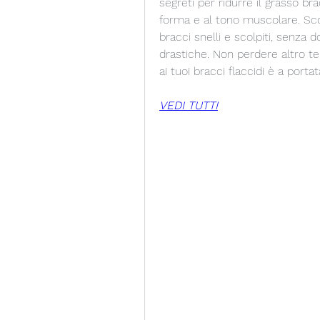
segreti per ridurre il grasso bra
forma e al tono muscolare. Scopr
bracci snelli e scolpiti, senza 
drastiche. Non perdere altro te
ai tuoi bracci flaccidi è a porta
VEDI TUTTI