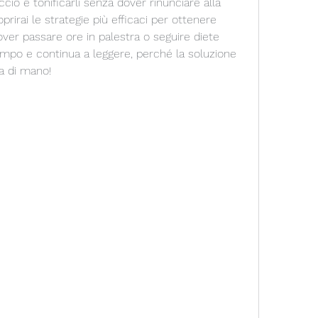
ccio e tonificarli senza dover rinunciare alla 
irai le strategie più efficaci per ottenere 
dover passare ore in palestra o seguire diete 
mpo e continua a leggere, perché la soluzione 
ta di mano!