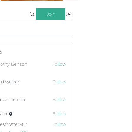
Join
s
othy Benson
Follow
id Walker
Follow
nosh Isterio
Follow
ewer
Follow
esfroster987
Follow
oster987