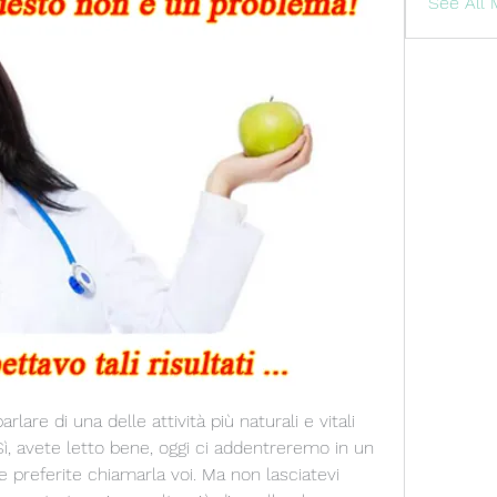
See All
lare di una delle attività più naturali e vitali 
ì, avete letto bene, oggi ci addentreremo in un 
e preferite chiamarla voi. Ma non lasciatevi 