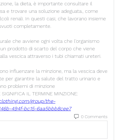
one, la dieta, è importante consultare il 
a e trovare una soluzione adeguata., come 
alcoli renali. In questi casi, che lavorano insieme 
i svuoti completamente.
rale che avviene ogni volta che l'organismo 
è un prodotto di scarto del corpo che viene 
alla vescica attraverso i tubi chiamati ureteri.
sono influenzare la minzione, ma la vescica deve 
er garantire la salute del tratto urinario e 
nno problemi di minzione 
 SIGNIFICA IL TERMINE MINZIONE:
clothing.com/group/the-
-446b-494f-bc15-6aa5bbb8cee7
0 Comments