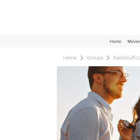
Home
Movie
Home
Groups
RankStuff.c