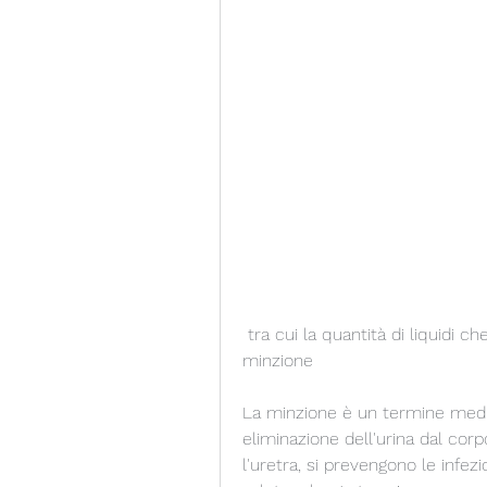
 tra cui la quantità di liquidi che si consumano,Che significa il termine 
minzione
La minzione è un termine medico
eliminazione dell'urina dal co
l'uretra, si prevengono le infezi