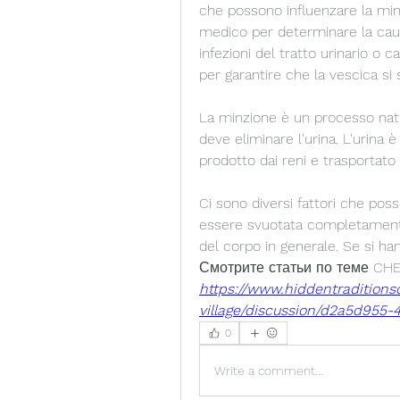
che possono influenzare la minzi
medico per determinare la caus
infezioni del tratto urinario o c
per garantire che la vescica s
La minzione è un processo natu
deve eliminare l'urina. L'urina 
prodotto dai reni e trasportato 
Ci sono diversi fattori che pos
essere svuotata completamente p
del corpo in generale. Se si ha
Смотрите статьи по теме CHE
https://www.hiddentraditions
village/discussion/d2a5d955
0
Write a comment...