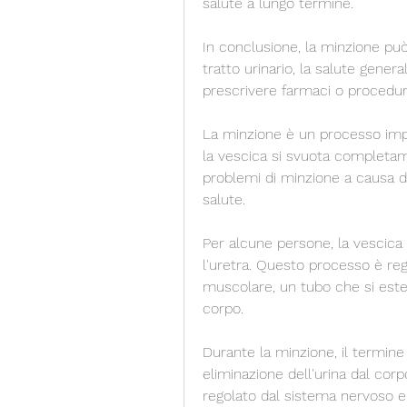
salute a lungo termine.
In conclusione, la minzione può
tratto urinario, la salute genera
prescrivere farmaci o procedure
La minzione è un processo imp
la vescica si svuota completam
problemi di minzione a causa di 
salute.
Per alcune persone, la vescica s
l'uretra. Questo processo è reg
muscolare, un tubo che si esten
corpo.
Durante la minzione, il termine 
eliminazione dell'urina dal cor
regolato dal sistema nervoso e 