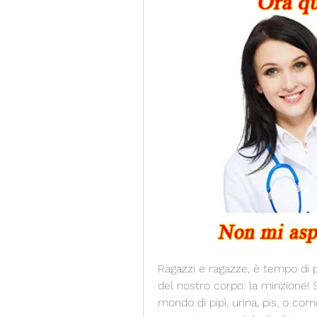
Ragazzi e ragazze, è tempo di par
del nostro corpo: la minzione! S
mondo di pipì, urina, pis, o com