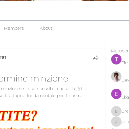
Members
About
Member
тат
Tim
 termine minzione
Dav
 minzione e le sue possibili cause. Leggi le 
 fisiologico fondamentale per il nostro 
Eba
Br
Brewer
jam
jamesfr