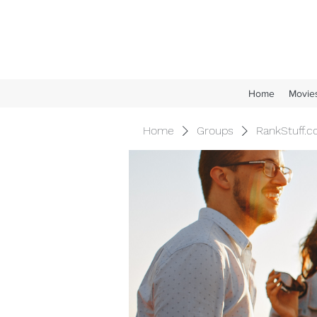
Home
Movie
Home
Groups
RankStuff.c