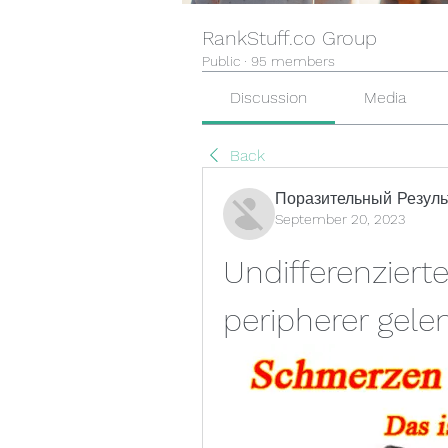
RankStuff.co Group
Public
·
95 members
Discussion
Media
Back
Поразительный Резуль
September 20, 2023
Undifferenzierte
peripherer gele