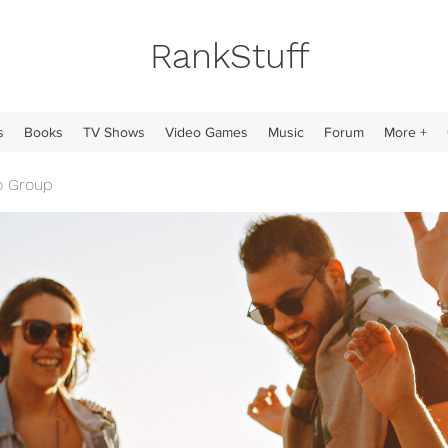
RankStuff
s
Books
TV Shows
Video Games
Music
Forum
More +
o Group