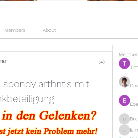
Members
About
Member
тат
Tim
 spondylarthritis mit 
Dav
nkbeteiligung
Eba
Br
Brewer
jam
jamesfr