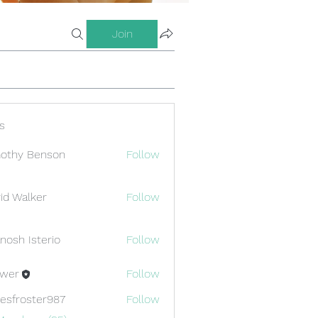
Join
s
othy Benson
Follow
id Walker
Follow
nosh Isterio
Follow
ewer
Follow
esfroster987
Follow
oster987