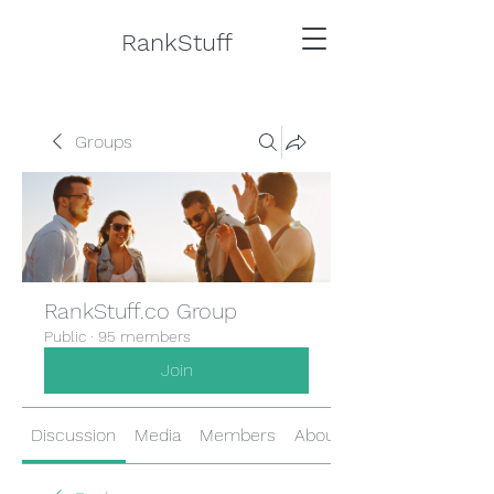
RankStuff
Groups
RankStuff.co Group
Public
·
95 members
Join
Discussion
Media
Members
About