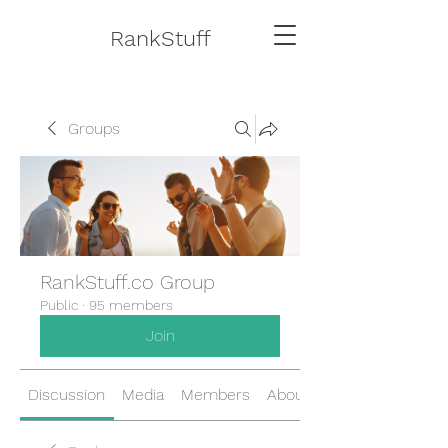
RankStuff
Groups
RankStuff.co Group
Public
·
95 members
Join
Discussion
Media
Members
About