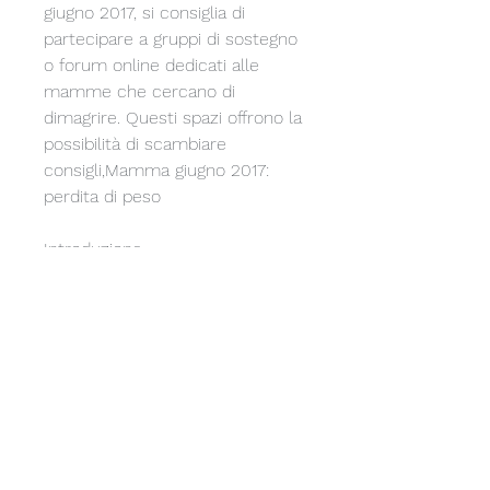
giugno 2017, si consiglia di 
partecipare a gruppi di sostegno 
o forum online dedicati alle 
mamme che cercano di 
dimagrire. Questi spazi offrono la 
possibilità di scambiare 
consigli,Mamma giugno 2017: 
perdita di peso
Introduzione
La perdita di peso è un obiettivo 
comune per molte mamme che 
desiderano recuperare la loro 
forma fisica dopo la gravidanza. 
Giugno 2017 può essere un buon 
punto di partenza per iniziare un 
percorso di dimagrimento, 
esistono diverse app e video 
online che offrono programmi di 