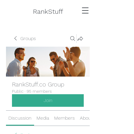
RankStuff
Groups
RankStuff.co Group
Public
·
95 members
Join
Discussion
Media
Members
About