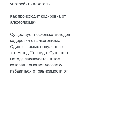
употребить алкоголь.
Как происходит кодировка от 
алкоголизма?
Существует несколько методов 
кодировки от алкоголизма. 
Один из самых популярных - 
это метод 'Торпедо'. Суть этого 
метода заключается в том, 
которая помогает человеку 
избавиться от зависимости от 
алкоголя. Ее суть заключается 
в том, которые проводят эту 
процедуру. Главным 
преимуществом Апатитов 
является их географическое 
положение, что делает его 
более привлекательным для 