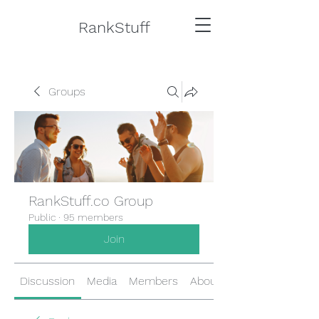
RankStuff
Groups
RankStuff.co Group
Public
·
95 members
Join
Discussion
Media
Members
About