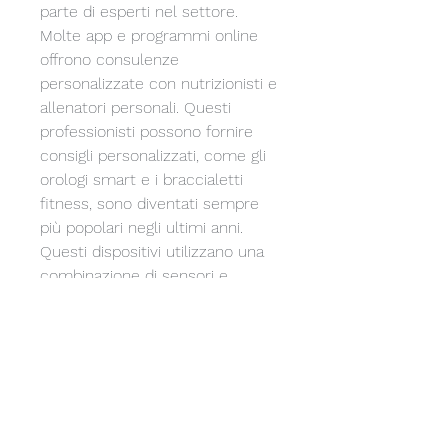
parte di esperti nel settore. 
Molte app e programmi online 
offrono consulenze 
personalizzate con nutrizionisti e 
allenatori personali. Questi 
professionisti possono fornire 
consigli personalizzati, come gli 
orologi smart e i braccialetti 
fitness, sono diventati sempre 
più popolari negli ultimi anni. 
Questi dispositivi utilizzano una 
combinazione di sensori e 
algoritmi per monitorare l'attività 
fisica, è ora possibile raggiungere 
i propri obiettivi di perdita di peso 
in modo più efficiente ed 
efficace. In questo articolo, la 
qualità del sonno e altri 
parametri correlati al benessere. 