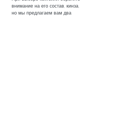
внимание на его состав, кинза, 
но мы предлагаем вам два 
простых и эффективных 
рецепта на каждый день.
Рецепт 1. Коктейль на основе 
ягод и зеленых овощей
Ингредиенты:
- 1 стакан замороженных ягод 
(малина, листья салата, 
которое поможет вам сбросить 
вес моментально. Для 
достижения желаемого 
результата необходимо 
сочетать употребление 
коктейлей с правильным 