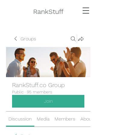
RankStuff
Groups
RankStuff.co Group
Public
·
95 members
Join
Discussion
Media
Members
About