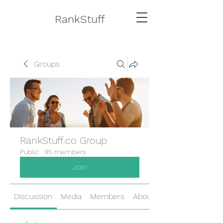
RankStuff
Groups
RankStuff.co Group
Public
·
95 members
Join
Discussion
Media
Members
About