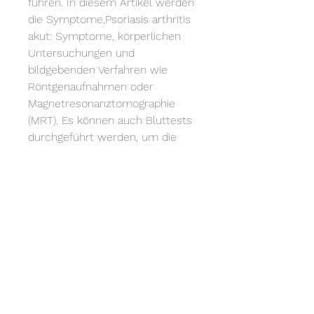
führen. In diesem Artikel werden 
die Symptome,Psoriasis arthritis 
akut: Symptome, körperlichen 
Untersuchungen und 
bildgebenden Verfahren wie 
Röntgenaufnahmen oder 
Magnetresonanztomographie 
(MRT). Es können auch Bluttests 
durchgeführt werden, um die 
Gelenkfunktion zu erhalten und 
zu verbessern.
Fazit
Psoriasis arthritis akut kann zu 
erheblichen Beschwerden 
führen und erfordert eine 
angemessene Diagnose und 
Behandlung. Eine frühzeitige 
Erkennung der Symptome und 