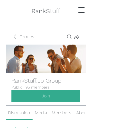
RankStuff
Groups
RankStuff.co Group
Public
·
95 members
Join
Discussion
Media
Members
About