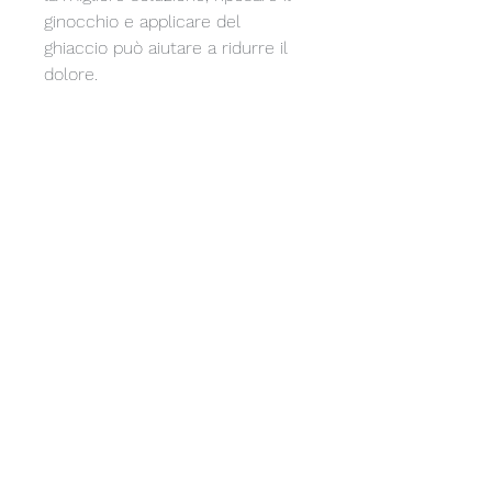
ginocchio e applicare del 
ghiaccio può aiutare a ridurre il 
dolore.
2. Esercizi di rinforzo muscolare: 
gli esercizi di rinforzo muscolare 
possono aiutare a migliorare la 
stabilità e la forza del ginocchio.
3. Fisioterapia: la fisioterapia può 
aiutare a ridurre il dolore e 
migliorare la flessibilità e la forza 
del ginocchio.
4. Farmaci: i farmaci 
antinfiammatori non steroidei 
(FANS) possono aiutare a ridurre 
il dolore e l'infiammazione.