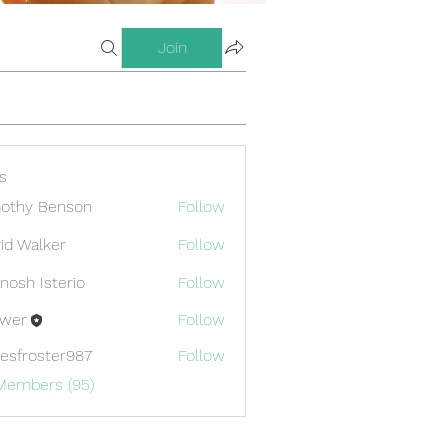
Join
s
othy Benson
Follow
id Walker
Follow
nosh Isterio
Follow
ewer
Follow
esfroster987
Follow
oster987
 Members (95)