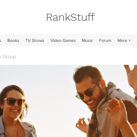
RankStuff
s
Books
TV Shows
Video Games
Music
Forum
More +
o Group