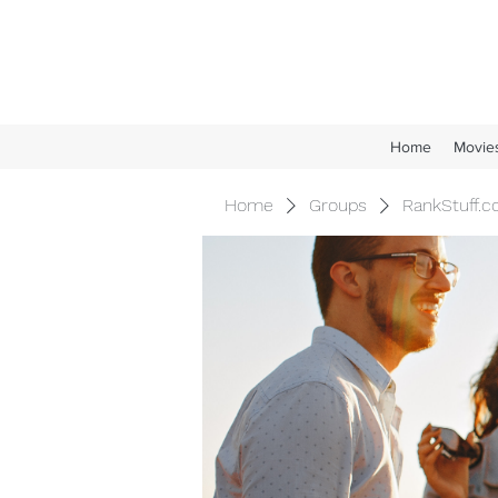
Home
Movie
Home
Groups
RankStuff.c