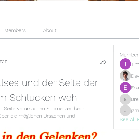
Members
About
Member
тат
Tim
Dav
ses und der Seite der 
Eba
m Schlucken weh
Br
Brewer
er Seite verursachen Schmerzen beim 
jam
jamesfr
über die möglichen Ursachen und 
See All