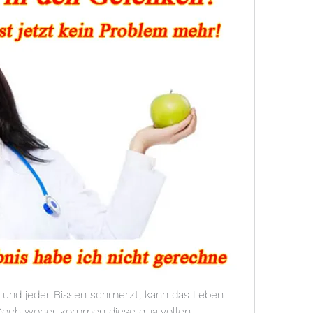
und jeder Bissen schmerzt, kann das Leben 
Doch woher kommen diese qualvollen 