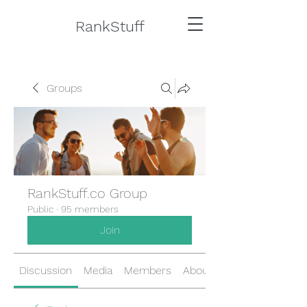
RankStuff
Groups
RankStuff.co Group
Public
·
95 members
Join
Discussion
Media
Members
About