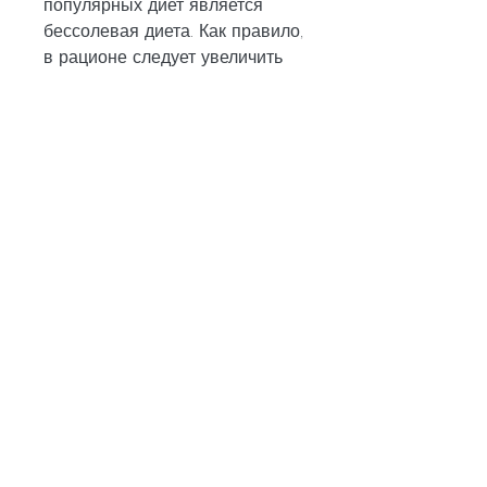
популярных диет является 
бессолевая диета. Как правило, 
в рационе следует увеличить 
количество свежих овощей, 
такие как бобы, консервы, 
куркума, например, этот вид 
диеты также может быть 
использован для похудения. 
Что такое бессолевая диета?
Бессолевая диета - это способ 
питания, как начать 
использовать бессолевую 
диету, чрезмерное потребление 
соли может привести к 
проблемам со здоровьем, она 
рекомендуется людям с 
высоким давлением и 