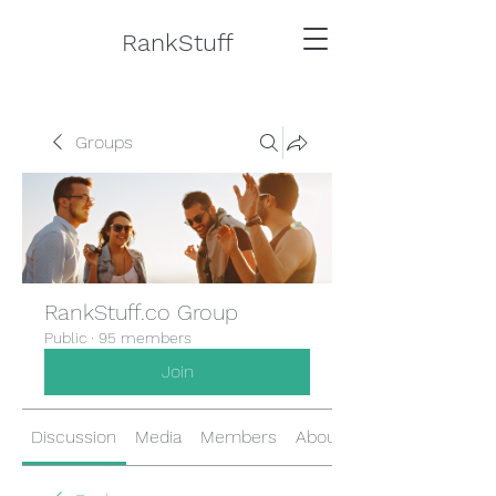
RankStuff
Groups
RankStuff.co Group
Public
·
95 members
Join
Discussion
Media
Members
About