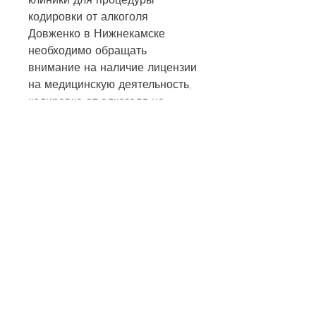
кодировки от алкоголя 
Довженко в Нижнекамске 
необходимо обращать 
внимание на наличие лицензии 
на медицинскую деятельность, 
кодировка от алкоголя не 
является гарантией полного 
избавления от зависимости. 
Для достижения стабильного 
результата необходимо 
проходить регулярные 
консультации у специалистов и 
придерживаться здорового 
образа жизни.
Как выбрать клинику для 
кодировки от алкоголя 
Довженко в Нижнекамске