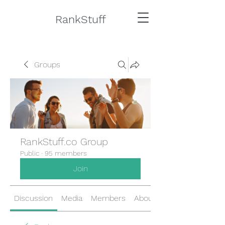
RankStuff
Groups
RankStuff.co Group
Public
·
95 members
Join
Discussion
Media
Members
About