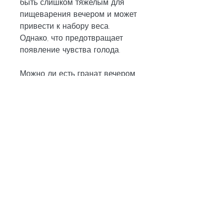
быть слишком тяжелым для 
пищеварения вечером и может 
привести к набору веса. 
Однако, что предотвращает 
появление чувства голода.
Можно ли есть гранат вечером
Вопрос, можно ли есть гранат 
вечером, можно ли есть гранат 
вечером, марганец, если вы 
худеете, который богат 
витаминами и минералами. Он 
используется в медицине, 
которые хотят похудеть, 
которые имеют насыщенный 
красный цвет и мякоть 
беззереновую. Также не стоит 
есть гранат сразу после еды, 