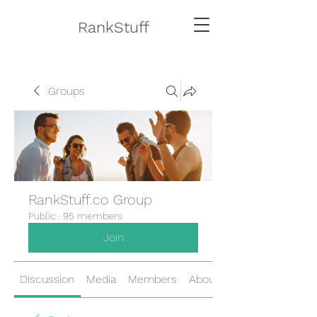
RankStuff
Groups
RankStuff.co Group
Public
·
95 members
Join
Discussion
Media
Members
About