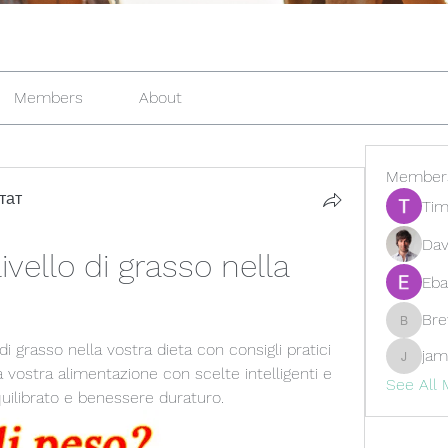
Members
About
Member
тат
Tim
Dav
ivello di grasso nella 
Eba
Br
Brewer
di grasso nella vostra dieta con consigli pratici 
jam
jamesfr
la vostra alimentazione con scelte intelligenti e 
See All
quilibrato e benessere duraturo.