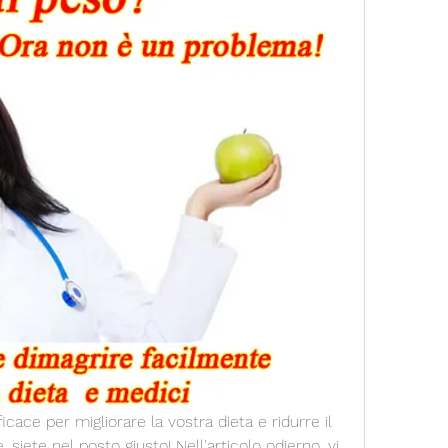
ace per migliorare la vostra dieta e ridurre il 
siete nel posto giusto! Nell'articolo odierno, vi 