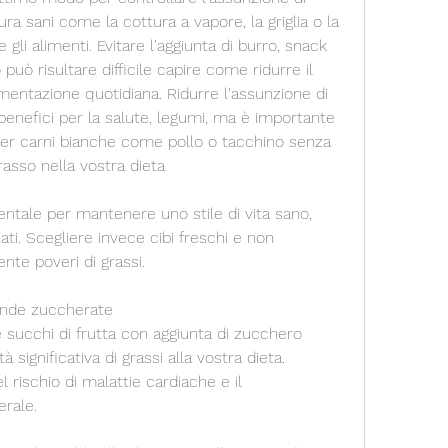
ura sani come la cottura a vapore, la griglia o la 
 gli alimenti. Evitare l'aggiunta di burro, snack 
uò risultare difficile capire come ridurre il 
limentazione quotidiana. Ridurre l'assunzione di 
enefici per la salute, legumi, ma è importante 
per carni bianche come pollo o tacchino senza 
grasso nella vostra dieta
ntale per mantenere uno stile di vita sano, 
ati. Scegliere invece cibi freschi e non 
te poveri di grassi.
vande zuccherate
succhi di frutta con aggiunta di zucchero 
ignificativa di grassi alla vostra dieta. 
 rischio di malattie cardiache e il 
erale.