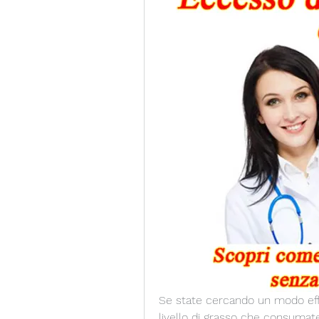
Se state cercando un modo effic
livello di grasso che consumate, 