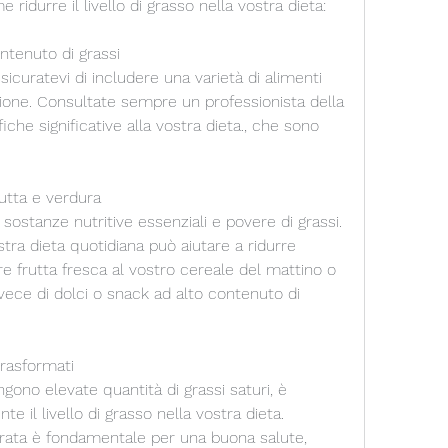
e ridurre il livello di grasso nella vostra dieta:
ontenuto di grassi
sicuratevi di includere una varietà di alimenti 
zione. Consultate sempre un professionista della 
che significative alla vostra dieta., che sono 
utta e verdura
sostanze nutritive essenziali e povere di grassi. 
tra dieta quotidiana può aiutare a ridurre 
re frutta fresca al vostro cereale del mattino o 
e di dolci o snack ad alto contenuto di 
trasformati
gono elevate quantità di grassi saturi, è 
te il livello di grasso nella vostra dieta. 
brata è fondamentale per una buona salute, 