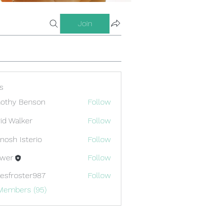
Join
s
othy Benson
Follow
id Walker
Follow
nosh Isterio
Follow
ewer
Follow
esfroster987
Follow
oster987
 Members (95)