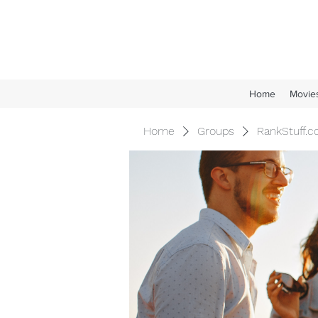
Home
Movie
Home
Groups
RankStuff.c