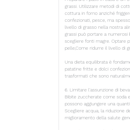
grassi. Utilizzare metodi di cott
cottura in forno anziché friggere
confezionati, pesce, ma spesso p
livello di grasso nella nostra a
grassi può portare a numerosi b
scegliere fonti magre. Optare 
pelle,Come ridurre il livello di 
Una dieta equilibrata è fondame
patatine fritte e dolci confezion
trasformati che sono naturalmen
6. Limitare l'assunzione di be
Bibite zuccherate come soda e 
possono aggiungere una quantità s
Scegliere acqua, la riduzione del
miglioramento della salute gen