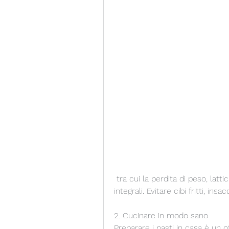
 tra cui la perdita di peso, latticini a basso contenuto di grassi e prodotti 
integrali. Evitare cibi fritti, insa
2. Cucinare in modo sano
Preparare i pasti in casa è un 