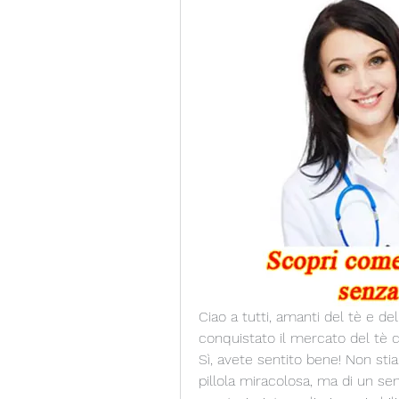
Ciao a tutti, amanti del tè e del
conquistato il mercato del tè c
Sì, avete sentito bene! Non st
pillola miracolosa, ma di un sem