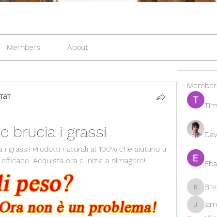
Members
About
Member
тат
Tim
e brucia i grassi
Dav
 i grassi! Prodotti naturali al 100% che aiutano a 
ficace. Acquista ora e inizia a dimagrire!
Eba
Br
Brewer
jam
jamesfr