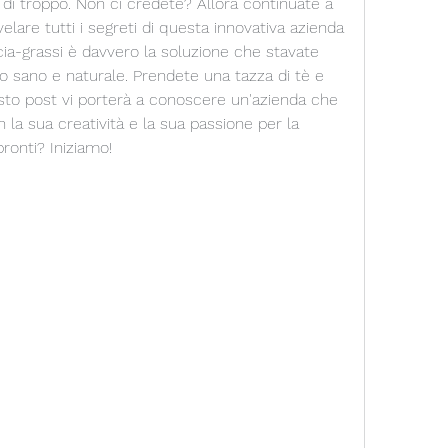
li di troppo. Non ci credete? Allora continuate a 
lare tutti i segreti di questa innovativa azienda 
ucia-grassi è davvero la soluzione che stavate 
 sano e naturale. Prendete una tazza di tè e 
to post vi porterà a conoscere un'azienda che 
la sua creatività e la sua passione per la 
ronti? Iniziamo!