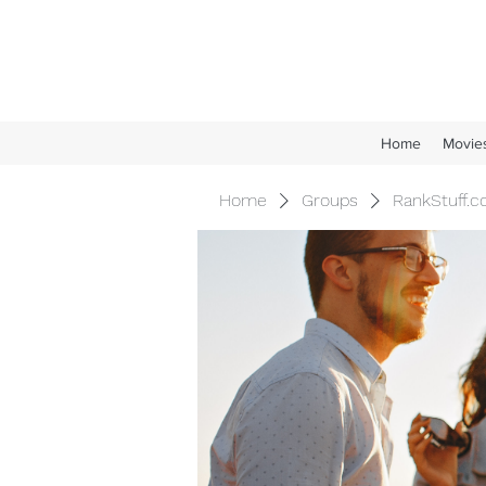
Home
Movie
Home
Groups
RankStuff.c