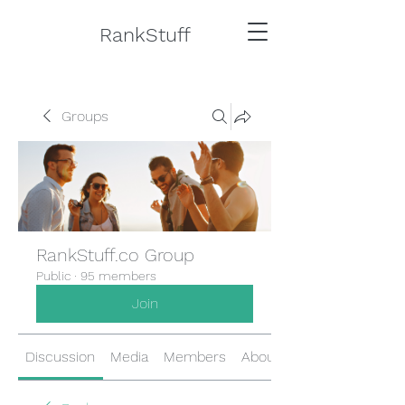
RankStuff
Groups
RankStuff.co Group
Public
·
95 members
Join
Discussion
Media
Members
About