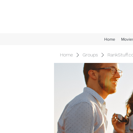
Home
Movie
Home
Groups
RankStuff.c