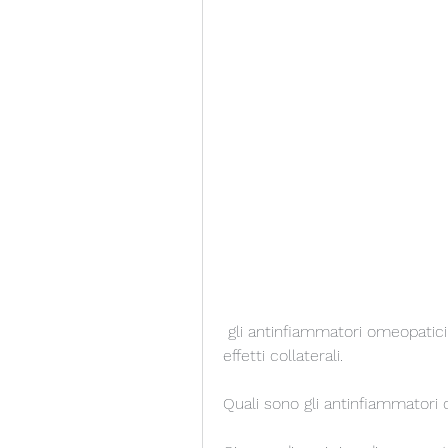
 gli antinfiammatori omeopatici sono generalmente considerati sicuri e privi di 
effetti collaterali.
Quali sono gli antinfiammatori