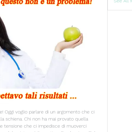
See All
e! Oggi voglio parlare di un argomento che ci 
alla schiena. Chi non ha mai provato quella 
à e tensione che ci impedisce di muoverci 