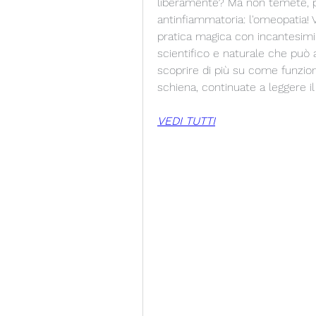
liberamente? Ma non temete, per
antinfiammatoria: l'omeopatia! V
pratica magica con incantesimi
scientifico e naturale che può a
scoprire di più su come funzion
schiena, continuate a leggere il
VEDI TUTTI