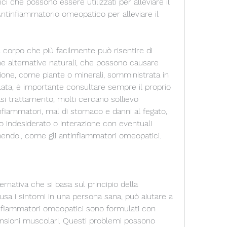
i che possono essere utilizzati per alleviare il 
Antinfiammatorio omeopatico per alleviare il 
 corpo che più facilmente può risentire di 
e alternative naturali, che possono causare 
tione, come piante o minerali, somministrata in 
ta, è importante consultare sempre il proprio 
si trattamento, molti cercano sollievo 
nfiammatori, mal di stomaco e danni al fegato, 
o indesiderato o interazione con eventuali 
mendo., come gli antinfiammatori omeopatici.
nativa che si basa sul principio della 
usa i sintomi in una persona sana, può aiutare a 
tinfiammatori omeopatici sono formulati con 
tensioni muscolari. Questi problemi possono 