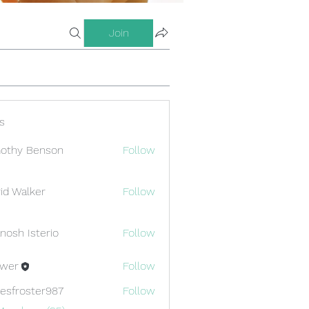
Join
s
othy Benson
Follow
id Walker
Follow
nosh Isterio
Follow
ewer
Follow
esfroster987
Follow
oster987