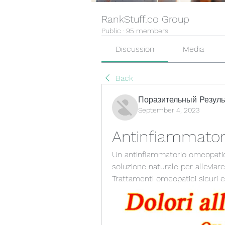
RankStuff.co Group
Public
·
95 members
Discussion
Media
Back
Поразительный Резуль
September 4, 2023
Antinfiammator
Un antinfiammatorio omeopatico
soluzione naturale per alleviare
Trattamenti omeopatici sicuri ed