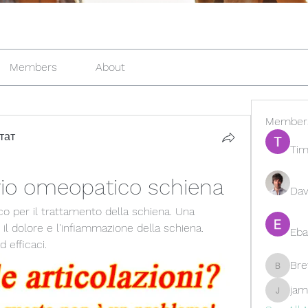
Members
About
Member
тат
Tim
io omeopatico schiena
Dav
 per il trattamento della schiena. Una 
 il dolore e l'infiammazione della schiena. 
Eba
 efficaci.
Br
Brewer
jam
jamesfr