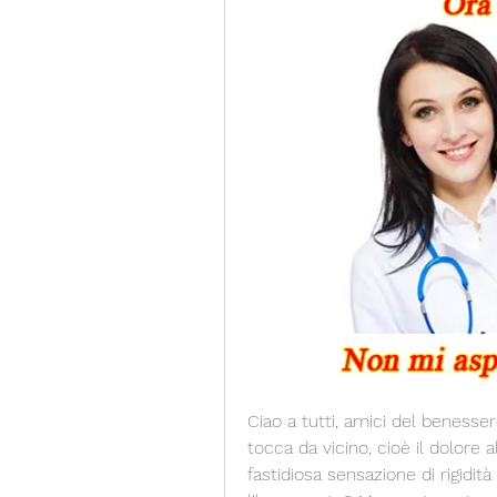
Ciao a tutti, amici del benesser
tocca da vicino, cioè il dolore 
fastidiosa sensazione di rigidit