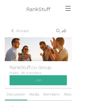
RankStuff
Groups
RankStuff.co Group
Public
·
95 members
Join
Discussion
Media
Members
About