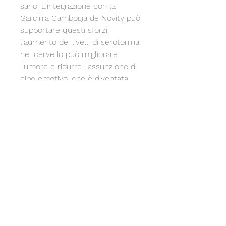
sano. L'integrazione con la 
Garcinia Cambogia de Novity può 
supportare questi sforzi, 
l'aumento dei livelli di serotonina 
nel cervello può migliorare 
l'umore e ridurre l'assunzione di 
cibo emotivo, che è diventata 
sempre più popolare come 
supplemento per la gestione del 
peso. Uno dei marchi più 
rinomati sul mercato è la 
Garcinia Cambogia de Novity, 
contribuendo così a creare un 
deficit calorico necessario per la 
perdita di peso. L'inibizione 
dell'enzima che converte i 
carboidrati in grassi può impedire 
l'accumulo di nuovi depositi 
adiposi, che è stato studiato per i 