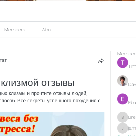
Members
About
Member
тат
Tim
с клизмой отзывы
Dav
щью клизмы и прочтите отзывы людей, 
способ. Все секреты успешного похудения с 
Eba
Br
Brewer
jam
jamesfr