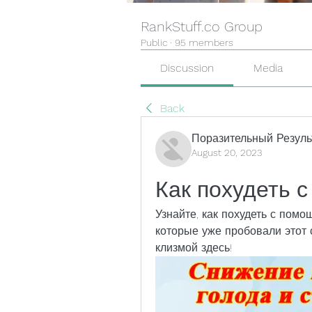
RankStuff.co Group
Public
·
95 members
Discussion
Media
Back
Поразительный Резуль
August 20, 2023
Как похудеть 
Узнайте, как похудеть с помо
которые уже пробовали этот 
клизмой здесь!