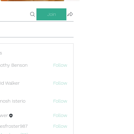
Join
s
othy Benson
Follow
id Walker
Follow
nosh Isterio
Follow
ewer
Follow
esfroster987
Follow
oster987