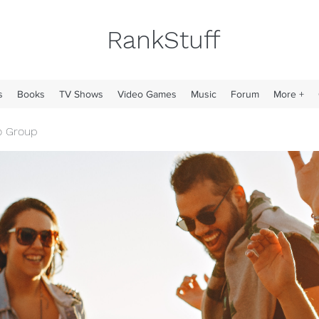
RankStuff
s
Books
TV Shows
Video Games
Music
Forum
More +
o Group