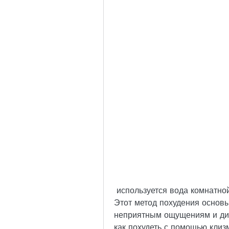
 используется вода комнатной температуры или раствор морской соли. 
Этот метод похудения основыв
неприятным ощущениям и диск
как похудеть с помощью клиз