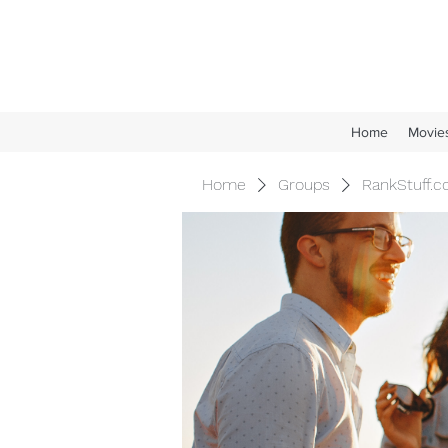
Home
Movie
Home
Groups
RankStuff.c