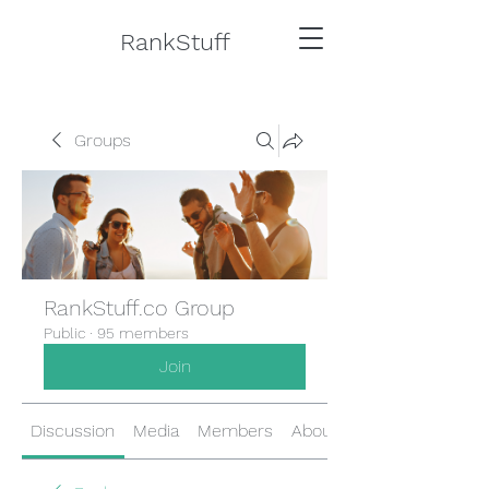
RankStuff
Groups
RankStuff.co Group
Public
·
95 members
Join
Discussion
Media
Members
About